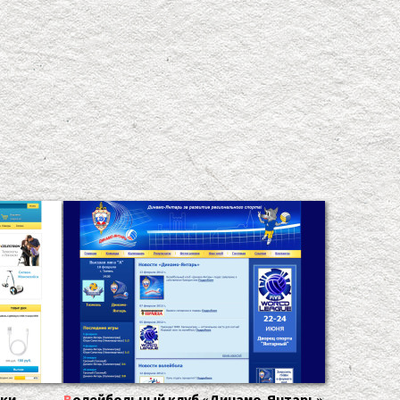
ики
Волейбольный клуб «Динамо-Янтарь»